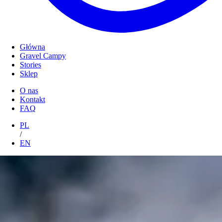
Główna
Gravel Campy
Stories
Sklep
O nas
Kontakt
FAQ
PL
/
EN