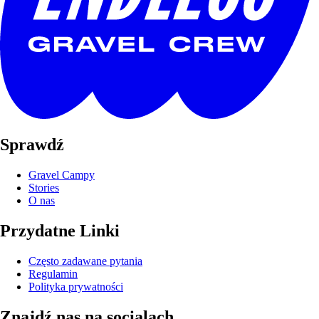
Sprawdź
Gravel Campy
Stories
O nas
Przydatne Linki
Często zadawane pytania
Regulamin
Polityka prywatności
Znajdź nas na socialach