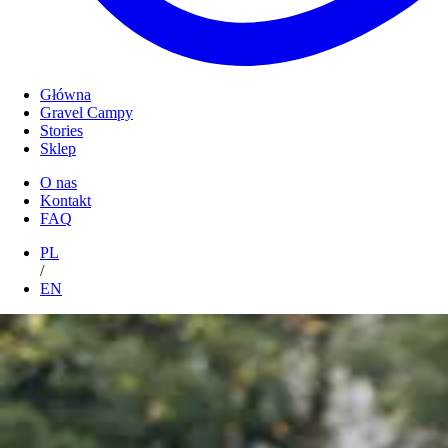
Główna
Gravel Campy
Stories
Sklep
O nas
Kontakt
FAQ
PL
/
EN