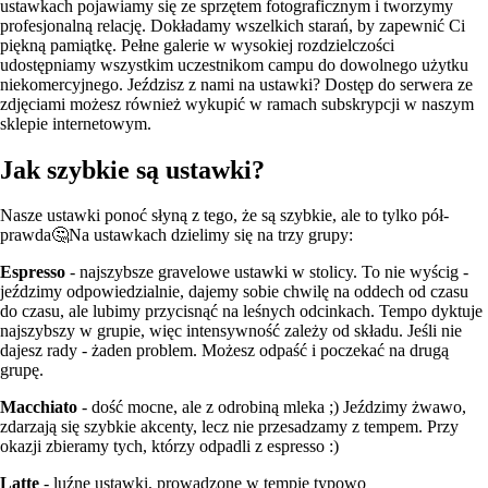
ustawkach pojawiamy się ze sprzętem fotograficznym i tworzymy
profesjonalną relację. Dokładamy wszelkich starań, by zapewnić Ci
piękną pamiątkę. Pełne galerie w wysokiej rozdzielczości
udostępniamy wszystkim uczestnikom campu do dowolnego użytku
niekomercyjnego. Jeździsz z nami na ustawki? Dostęp do serwera ze
zdjęciami możesz również wykupić w ramach subskrypcji w naszym
sklepie internetowym.
Jak szybkie są ustawki?
Nasze ustawki ponoć słyną z tego, że są szybkie, ale to tylko pół-
prawda🤔Na ustawkach dzielimy się na trzy grupy:
Espresso
- najszybsze gravelowe ustawki w stolicy. To nie wyścig -
jeździmy odpowiedzialnie, dajemy sobie chwilę na oddech od czasu
do czasu, ale lubimy przycisnąć na leśnych odcinkach. Tempo dyktuje
najszybszy w grupie, więc intensywność zależy od składu. Jeśli nie
dajesz rady - żaden problem. Możesz odpaść i poczekać na drugą
grupę.
Macchiato
- dość mocne, ale z odrobiną mleka ;) Jeździmy żwawo,
zdarzają się szybkie akcenty, lecz nie przesadzamy z tempem. Przy
okazji zbieramy tych, którzy odpadli z espresso :)
Latte
- luźne ustawki, prowadzone w tempie typowo