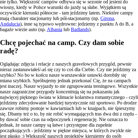
nie tylko. Większość campów odbywa się w sezonie od jesieni do
wiosny, kiedy w Polsce warunki do jazdy są słabe. Wyjątkiem są
oczywiście kierunki północne - tam jeździmy latem. Niektóre campy
mają charakter stacjonarny lub pół-stacjonarny (np.
Girona
,
Andalucia
), inne są typowo wędrowne: jedziemy z punktu A do B, a
bagaże wiezie auto (np.
Albania
lub
Badlands
).
Chcę pojechać na camp. Czy dam sobie
radę?
Oglądając zdjęcia i relacje z naszych gravelowych przygód, pewnie
nieraz zastanawiałeś/-aś się czy to coś dla Ciebie. Czy nie jeździmy za
szybko? No bo w końcu nasze warszawskie ustawki dorobiły się
miana szybkich. Spróbujemy jednak przekonać Cię, że na campach
jest inaczej. Nasze wyjazdy to nie zgrupowania treningowe. Wszystkie
nasze zagraniczne przygody koncentrują się na pokazaniu jak
najwięcej pięknego świata w klimacie kolarstwa romantycznego - czyli
jeździmy zdecydowanie bardziej turystycznie niż sportowo. Po drodze
zawsze robimy postoje w kawiarniach lub w knajpach, nie śpieszymy
się. Dbamy też o to, by nie robić wymagających tras dwa dni z rzędu -
by dawać sobie czas na odpoczynek i regenerację. Nie oznacza to
jednak, że nasze campy są łatwe i przystępne dla zupełnie
początkujących - jeździmy w piękne miejsca, w których zwykle nie
jest płasko :) Większość naszych projektów kierujemy do osób