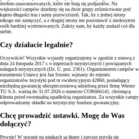
średnio-zaawansowanych, które nie boją się podjazdów. Na
większości campów dzielimy się na dwie grupy zróżnicowane pod
kątem długości tras i sumy przewyższeń. Tak, by z jednej strony
nikogo nie zamęczyć, a z drugiej strony nie pozostawić z niedosytem
osób bardziej wytrenowanych. Zależy nam, by każdy znalazł coś dla
siebie.
Czy działacie legalnie?
Oczywiście! Wszystkie wyjazdy organizujemy w zgodzie z ustawą z
dnia 24 listopada 2017 r. o imprezach turystycznych i powiązanych
usługach turystycznych (Dz. U. poz. 2361). Organizatorem campów w
rozumieniu Ustawy jest Jan Szuster, wpisany do rejestru
organizatorów turystyki pod nr ewidencyjnym 42860, posiadający
niezbędną gwarancję ubezpieczeniową udzieloną przez firmę Wiener
TU S.A. ważną do 31.07.2026 o numerze COR666141, chroniącą
klienta przed ewentualną upadłością organizatora. Za wszystkie campy
odprowadzamy składki na turystyczny fundusz gwarancyjny.
Chcę prowadzić ustawki. Mogę do Was
dołączyć?
Pewnie! W sezonie na ustakach są tłumy i zawsze przyda się