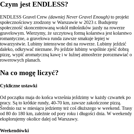
Czym jest ENDLESS?
ENDLESS Gravel Crew
(dawniej Never Gravel Enough)
to projekt
społecznościowy zrodzony w Warszawie w 2023 r. Budujemy
społeczność skoncentrowaną wokół miłośników jazdy na rowerze
gravelowym. Wierzymy, że szczytową formą kolarstwa jest kolarstwo
romantyczne, a gravelowa runda zawsze smakuje lepiej w
towarzystwie. Lubimy intensywne dni na rowerze. Lubimy jeździć
daleko, odkrywać nieznane. Po jeździe lubimy wspólnie zjeść dobrą
pizzę, wypić aromatyczną kawę i w luźnej atmosferze porozmawiać o
rowerowych planach.
Na co mogę liczyć?
Cykliczne ustawki
Od początku maja do końca września jeździmy w każdy czwartek po
pracy. Są to krótkie rundy, 40-70 km, zawsze zakończone pizzą.
Średnio raz w miesiącu jedziemy też coś dłuższego w weekend. Trasy
od 80 do 180 km, zależnie od pory roku i długości dnia. W weekendy
eksplorujemy okolice dalej od Warszawy.
Weekendówki