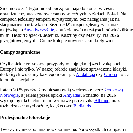
Średnio co 3-4 tygodnie od początku maja do końca września
organizujemy weekendowe campy w różnych częściach Polski. Na
campach jeździmy tempem turystycznym, bez naciągania jak na
stacjonarnych ustawkach. Sezon 2025 rozpoczęliśmy wspaniałą
majówką na
Suwalszczyźnie
, a w kolejnych miesiącach odwiedziliśmy
m. in. Beskid Sądecki, Jeseniki, Kaszuby czy Mazury. Na 2026
przygotowujemy dla Ciebie kolejne nowości - konkrety wiosną.
Campy zagraniczne
Czyli epickie gravelowe przygody w najpiękniejszych zakątkach
Europy i nie tylko. W naszej ofercie znajdziesz sprawdzone klasyki,
do których wracamy każdego roku - jak
Andaluzja
czy
Girona
- oraz
kierunki specjalne.
Latem 2025 przeżyliśmy niesamowitą wędrówkę przez
środkową
Norwegię
, a jesienią przez epicki
Antyatlas
. Ponadto, na 2026
szykujemy dla Ciebie m. in. wyprawę przez dziką
Albanię
, oraz
rozbudzające wyobraźnie, księżycowe
Badlands
.
Profesjonalne fotorelacje
Tworzymy niezapomniane wspomnienia. Na wszystkich campach i