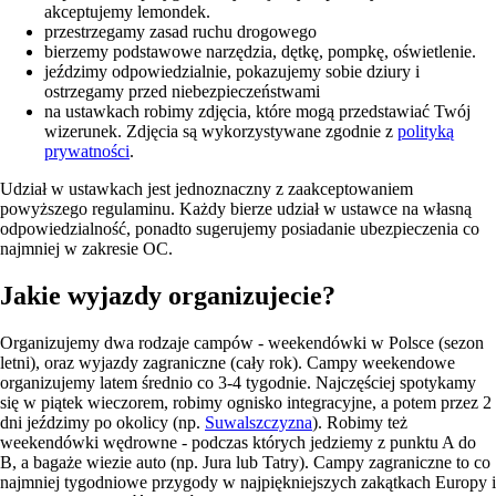
akceptujemy lemondek.
przestrzegamy zasad ruchu drogowego
bierzemy podstawowe narzędzia, dętkę, pompkę, oświetlenie.
jeździmy odpowiedzialnie, pokazujemy sobie dziury i
ostrzegamy przed niebezpieczeństwami
na ustawkach robimy zdjęcia, które mogą przedstawiać Twój
wizerunek. Zdjęcia są wykorzystywane zgodnie z
polityką
prywatności
.
Udział w ustawkach jest jednoznaczny z zaakceptowaniem
powyższego regulaminu. Każdy bierze udział w ustawce na własną
odpowiedzialność, ponadto sugerujemy posiadanie ubezpieczenia co
najmniej w zakresie OC.
Jakie wyjazdy organizujecie?
Organizujemy dwa rodzaje campów - weekendówki w Polsce (sezon
letni), oraz wyjazdy zagraniczne (cały rok). Campy weekendowe
organizujemy latem średnio co 3-4 tygodnie. Najczęściej spotykamy
się w piątek wieczorem, robimy ognisko integracyjne, a potem przez 2
dni jeździmy po okolicy (np.
Suwalszczyzna
). Robimy też
weekendówki wędrowne - podczas których jedziemy z punktu A do
B, a bagaże wiezie auto (np. Jura lub Tatry). Campy zagraniczne to co
najmniej tygodniowe przygody w najpiękniejszych zakątkach Europy i