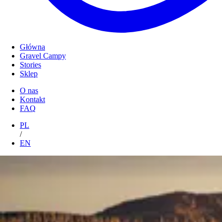
Główna
Gravel Campy
Stories
Sklep
O nas
Kontakt
FAQ
PL
/
EN