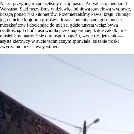
Naszą przygodę rozpoczęliśmy u stóp pasma Antyatlasu, nieopodal
Warzazat. Stąd ruszyliśmy w dziewięciodniową gravelową wyprawę,
liczącą ponad 700 kilometrów. Przemierzaliśmy kawał kraju, chłonąc
jego epickie krajobrazy, doświadczając autentycznej gościnności
mieszkańców i docierając do miejsc, gdzie turysta wciąż bywa
rzadkością. I choć trasa wiodła przez najbardziej dzikie zakątki, nie
musieliśmy martwić się o transport bagażu, wodę czy jedzenie —
asysta kierowcy w aucie technicznym sprawiała, że takie troski
zwyczajnie przestawały istnieć.