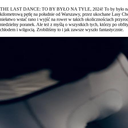
THE LAST DANCE: TO BY BYŁO NA TYLE, 2024! To by było na tyle. Z
kilometrową pętlę na południe od Warszawy, przez ukochane Lasy Chojn
niełatwo wstać rano i wyjść na rower w takich okolicznościach przyro
niedzielny poranek. Ale też z myślą o wszystkich tych, którzy po obfi
chłodem i wilgocią. Zrobiliśmy to i jak zawsze wyszło fantastycznie.