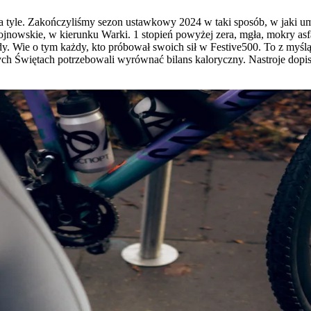
akończyliśmy sezon ustawkowy 2024 w taki sposób, w jaki umiemy 
owskie, w kierunku Warki. 1 stopień powyżej zera, mgła, mokry asfalt,
dy. Wie o tym każdy, kto próbował swoich sił w Festive500. To z myśl
tych Świętach potrzebowali wyrównać bilans kaloryczny. Nastroje dopis