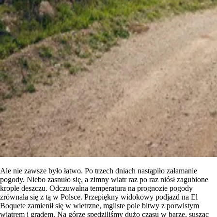
Ale nie zawsze było łatwo. Po trzech dniach nastąpiło załamanie
pogody. Niebo zasnuło się, a zimny wiatr raz po raz niósł zagubione
krople deszczu. Odczuwalna temperatura na prognozie pogody
zrównała się z tą w Polsce. Przepiękny widokowy podjazd na El
Boquete zamienił się w wietrzne, mgliste pole bitwy z porwistym
wiatrem i gradem. Na górze spędziliśmy dużo czasu w barze, susząc