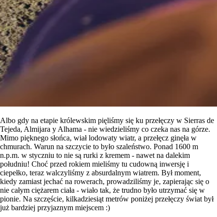
Albo gdy na etapie królewskim pięliśmy się ku przełęczy w Sierras de
Tejeda, Almijara y Alhama - nie wiedzieliśmy co czeka nas na górze.
Mimo pięknego słońca, wiał lodowaty wiatr, a przełęcz ginęła w
chmurach. Warun na szczycie to było szaleństwo. Ponad 1600 m
n.p.m. w styczniu to nie są rurki z kremem - nawet na dalekim
południu! Choć przed rokiem mieliśmy tu cudowną inwersję i
ciepełko, teraz walczyliśmy z absurdalnym wiatrem. Był moment,
kiedy zamiast jechać na rowerach, prowadziliśmy je, zapierając się o
nie całym ciężarem ciała - wiało tak, że trudno było utrzymać się w
pionie. Na szczęście, kilkadziesiąt metrów poniżej przełęczy świat był
już bardziej przyjaznym miejscem :)