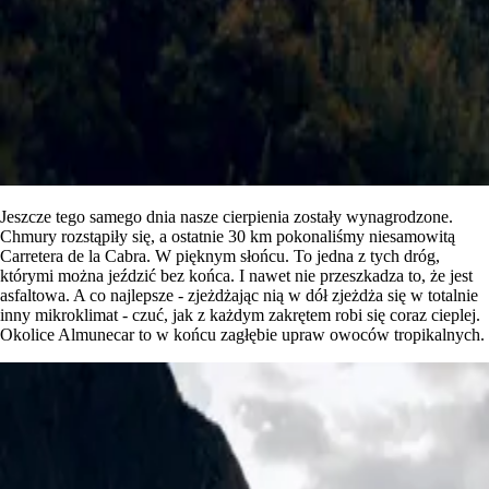
Jeszcze tego samego dnia nasze cierpienia zostały wynagrodzone.
Chmury rozstąpiły się, a ostatnie 30 km pokonaliśmy niesamowitą
Carretera de la Cabra. W pięknym słońcu. To jedna z tych dróg,
którymi można jeździć bez końca. I nawet nie przeszkadza to, że jest
asfaltowa. A co najlepsze - zjeżdżając nią w dół zjeżdża się w totalnie
inny mikroklimat - czuć, jak z każdym zakrętem robi się coraz cieplej.
Okolice Almunecar to w końcu zagłębie upraw owoców tropikalnych.