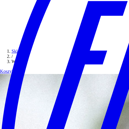
Sklep
/
Wlepy
Koszyk (0)