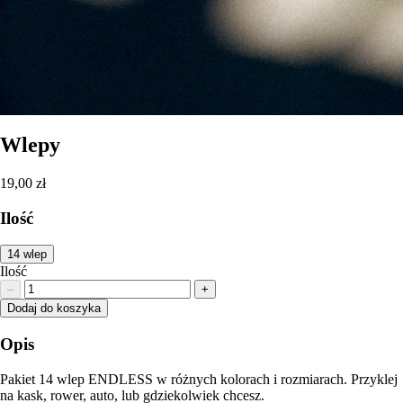
Wlepy
19,00 zł
Ilość
14 wlep
Ilość
–
+
Dodaj do koszyka
Opis
Pakiet 14 wlep ENDLESS w różnych kolorach i rozmiarach. Przyklej
na kask, rower, auto, lub gdziekolwiek chcesz.