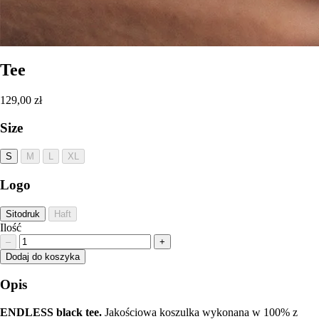
Tee
129,00 zł
Size
S
M
L
XL
Logo
Sitodruk
Haft
Ilość
–
+
Dodaj do koszyka
Opis
ENDLESS black tee.
Jakościowa koszulka wykonana w 100% z