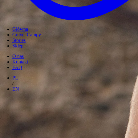
Główna
Gravel Campy
Stories
Sklep
O nas
Kontakt
FAQ
PL
/
EN