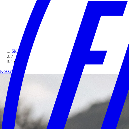
Sklep
/
Tee
Koszyk (0)