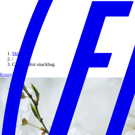
Sklep
/
Chunky Boi snackbag
Koszyk (0)