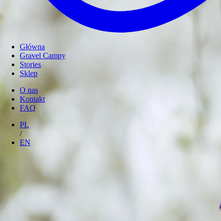
Główna
Gravel Campy
Stories
Sklep
O nas
Kontakt
FAQ
PL
/
EN