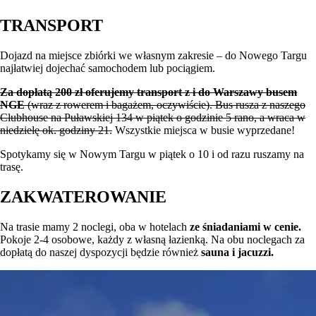
TRANSPORT
Dojazd na miejsce zbiórki we własnym zakresie – do Nowego Targu
najłatwiej dojechać samochodem lub pociągiem.
Za dopłatą 200 zł oferujemy transport z i do Warszawy busem
NGE
(wraz z rowerem i bagażem, oczywiście). Bus rusza z naszego
Clubhouse na Puławskiej 134 w piątek o godzinie 5 rano, a wraca w
niedzielę ok. godziny 21.
Wszystkie miejsca w busie wyprzedane!
Spotykamy się w Nowym Targu w piątek o 10 i od razu ruszamy na
trasę.
ZAKWATEROWANIE
Na trasie mamy 2 noclegi, oba w hotelach
ze śniadaniami w cenie.
Pokoje 2-4 osobowe, każdy z własną łazienką. Na obu noclegach za
dopłatą do naszej dyspozycji będzie również
sauna i jacuzzi.