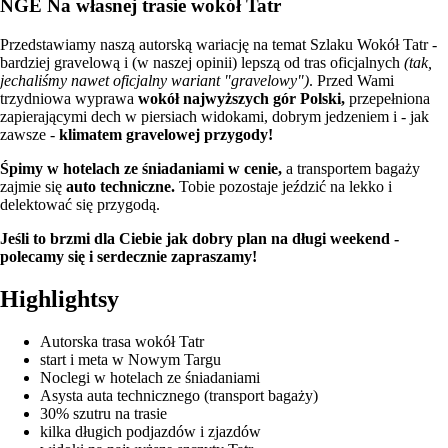
NGE Na własnej trasie wokół Tatr
Przedstawiamy naszą autorską wariację na temat Szlaku Wokół Tatr -
bardziej gravelową i (w naszej opinii) lepszą od tras oficjalnych
(tak,
jechaliśmy nawet oficjalny wariant "gravelowy")
. Przed Wami
trzydniowa wyprawa
wokół najwyższych gór Polski,
przepełniona
zapierającymi dech w piersiach widokami, dobrym jedzeniem i - jak
zawsze -
klimatem gravelowej przygody!
Śpimy w hotelach ze śniadaniami w cenie,
a transportem bagaży
zajmie się
auto techniczne.
Tobie pozostaje jeździć na lekko i
delektować się przygodą.
Jeśli to brzmi dla Ciebie jak dobry plan na długi weekend -
polecamy się i serdecznie zapraszamy!
Highlightsy
Autorska trasa wokół Tatr
start i meta w Nowym Targu
Noclegi w hotelach ze śniadaniami
Asysta auta technicznego (transport bagaży)
30% szutru na trasie
kilka długich podjazdów i zjazdów